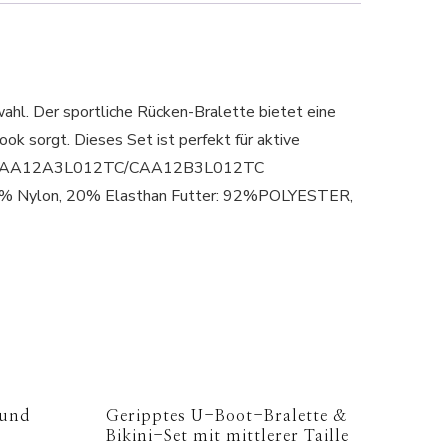
ahl. Der sportliche Rücken-Bralette bietet eine
k sorgt. Dieses Set ist perfekt für aktive
code: CAA12A3L012TC/CAA12B3L012TC
 80% Nylon, 20% Elasthan Futter: 92%POLYESTER,
 und
Geripptes U-Boot-Bralette &
Bikini-Set mit mittlerer Taille