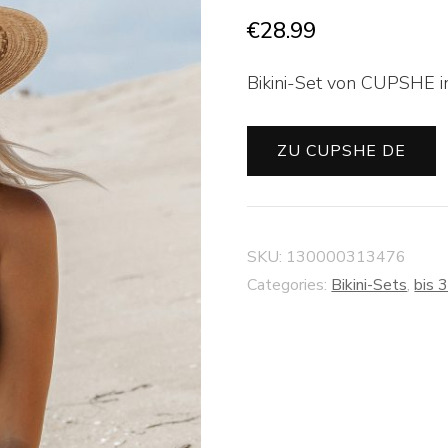
€
28.99
Bikini-Set von CUPSHE in
ZU CUPSHE DE
SKU:
130000313476
Categories:
Bikini-Sets
,
bis 