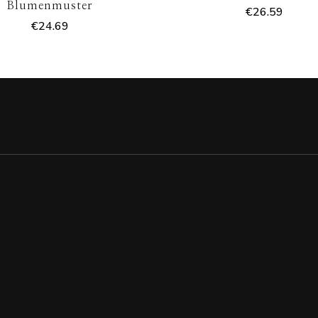
Blumenmuster
€
26.59
€
24.69