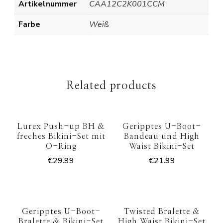
Artikelnummer
CAA12C2K001CCM
Farbe
Weiß
Related products
Lurex Push-up BH &
Geripptes U-Boot-
freches Bikini-Set mit
Bandeau und High
O-Ring
Waist Bikini-Set
€
29.99
€
21.99
Geripptes U-Boot-
Twisted Bralette &
Bralette & Bikini-Set
High Waist Bikini-Set