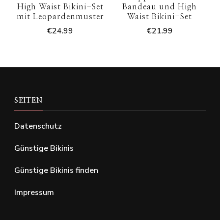
High Waist Bikini-Set
Bandeau und High
mit Leopardenmuster
Waist Bikini-Set
€
24.99
€
21.99
SEITEN
Datenschutz
Günstige Bikinis
Günstige Bikinis finden
Impressum