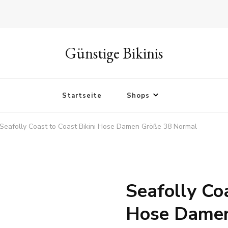
Günstige Bikinis
Startseite
Shops
Seafolly Coast to Coast Bikini Hose Damen Größe 38 Normal
Seafolly Coa
Hose Damen