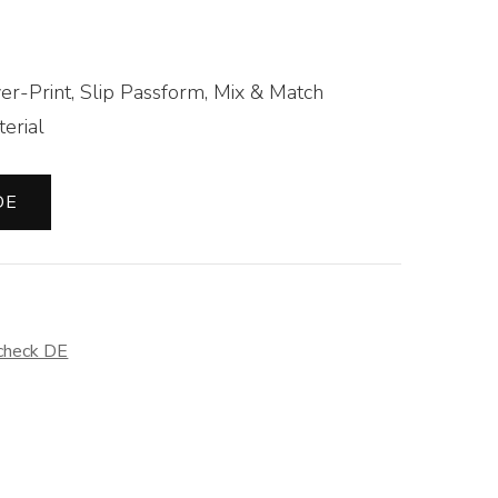
r-Print, Slip Passform, Mix & Match
erial
DE
check DE