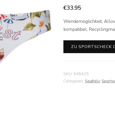
€
33.95
Wendemöglichkeit, Allove
kompatibel, Recyclingmat
ZU SPORTSCHECK 
SKU:
548425
Categories:
Seafolly
,
Sports