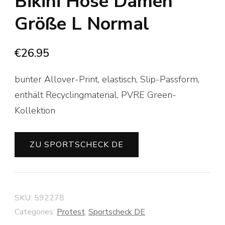
Bikini Hose Damen
Größe L Normal
€
26.95
bunter Allover-Print, elastisch, Slip-Passform,
enthält Recyclingmaterial, PVRE Green-
Kollektion
ZU SPORTSCHECK DE
SKU:
592278
Categories:
Protest
,
Sportscheck DE