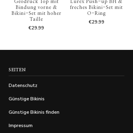
Geodruck Top mit
Lurex Push-up BH &
Bindung vorne &
freches Bikini-Set mit
Bikini-Set mit hoher
O-Ring
Taille
€
29.99
€
29.99
SEITEN
Datenschutz
Günstige Bikinis
Günstige Bikinis finden
Impressum