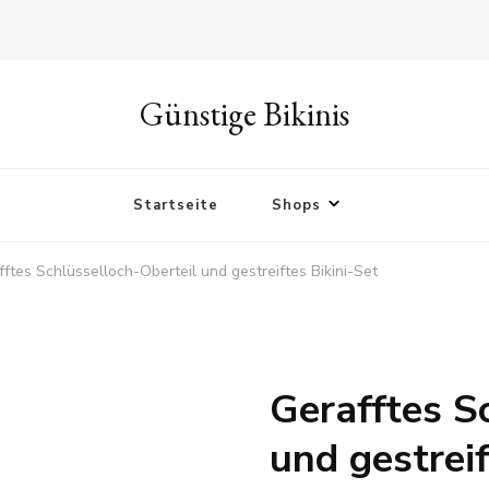
Günstige Bikinis
Startseite
Shops
fftes Schlüsselloch-Oberteil und gestreiftes Bikini-Set
Gerafftes S
und gestreif