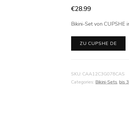
€
28.99
Bikini-Set von CUPSHE i
ZU CUPSHE DE
SKU:
CAA12C3G078CAS
Categories:
Bikini-Sets
,
bis 