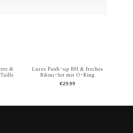
ette &
Lurex Push-up BH & freches
Taille
Bikini-Set mit O-Ring
€
29.99