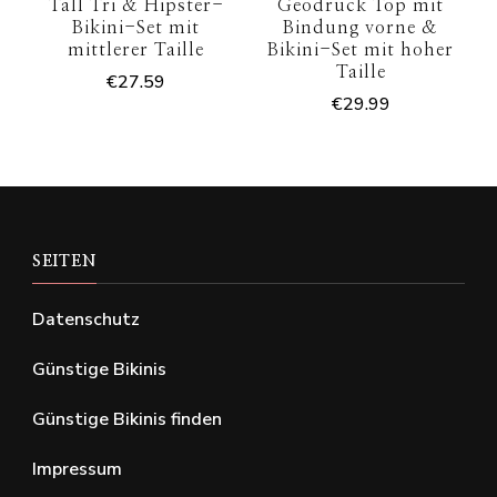
Tall Tri & Hipster-
Geodruck Top mit
Bikini-Set mit
Bindung vorne &
mittlerer Taille
Bikini-Set mit hoher
Taille
€
27.59
€
29.99
SEITEN
Datenschutz
Günstige Bikinis
Günstige Bikinis finden
Impressum