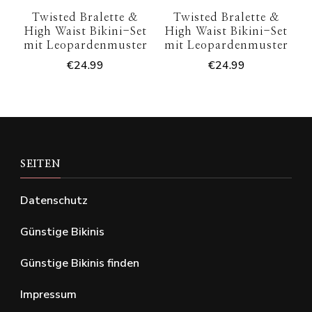
Twisted Bralette &
Twisted Bralette &
High Waist Bikini-Set
High Waist Bikini-Set
mit Leopardenmuster
mit Leopardenmuster
€
24.99
€
24.99
SEITEN
Datenschutz
Günstige Bikinis
Günstige Bikinis finden
Impressum