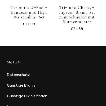
Geripptes U-Boot-
Tri- und Cheeky-
Bandeau und High
Hipster-Bikini-Set
Waist Bikini-Set
zum Schnüren mit
Blumenmuster
€
21.99
€
24.69
SEITEN
Datenschutz
Günstige Bikinis
Günstige Bikinis finden