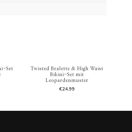
ni-Set
Twisted Bralette & High Waist
e
Bikini-Set mit
Leopardenmuster
€
24.99