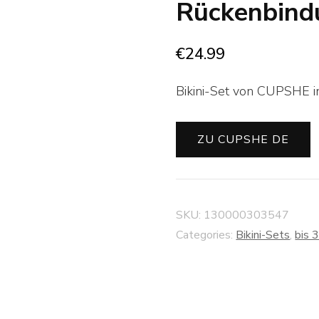
Rückenbind
€
24.99
Bikini-Set von CUPSHE in
ZU CUPSHE DE
SKU:
130000303547
Categories:
Bikini-Sets
,
bis 