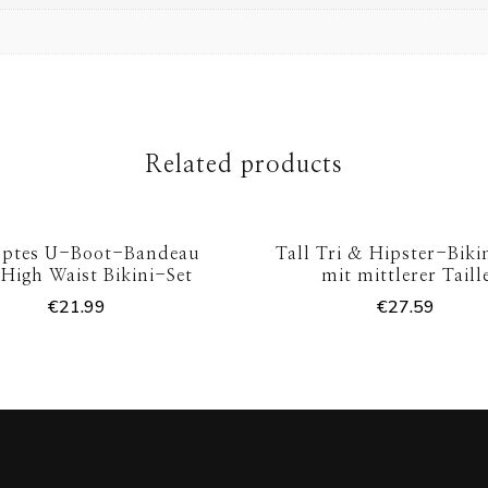
Related products
pptes U-Boot-Bandeau
Tall Tri & Hipster-Biki
High Waist Bikini-Set
mit mittlerer Taill
€
21.99
€
27.59