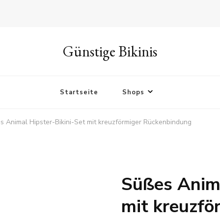
Günstige Bikinis
Startseite
Shops
s Animal Hipster-Bikini-Set mit kreuzförmiger Rückenbindung
Süßes Anima
mit kreuzfö