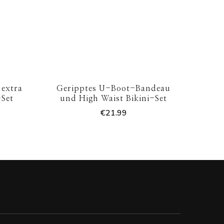
 extra
Geripptes U-Boot-Bandeau
-Set
und High Waist Bikini-Set
€
21.99