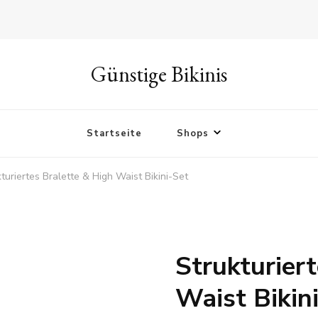
Günstige Bikinis
Startseite
Shops
turiertes Bralette & High Waist Bikini-Set
Strukturier
Waist Bikin