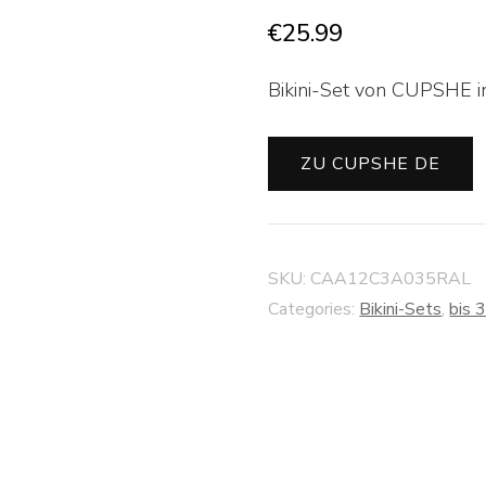
€
25.99
Bikini-Set von CUPSHE in
ZU CUPSHE DE
SKU:
CAA12C3A035RAL
Categories:
Bikini-Sets
,
bis 