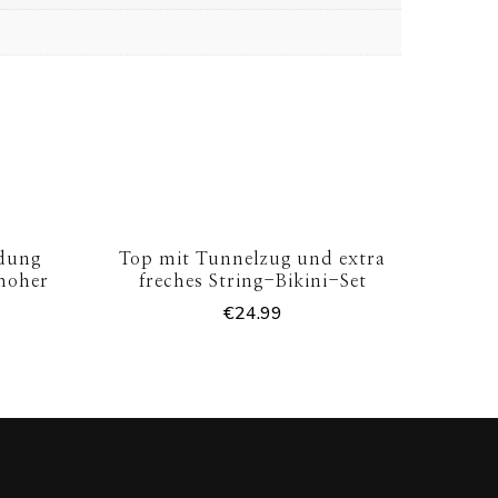
dung
Top mit Tunnelzug und extra
 hoher
freches String-Bikini-Set
€
24.99