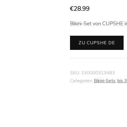
€
28.99
Bikini-Set von CUPSHE in
ZU CUPSHE DE
SKU:
130000313483
Categories:
Bikini-Sets
,
bis 