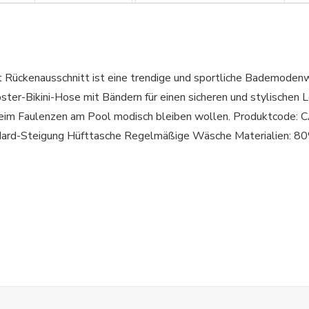
t Rückenausschnitt ist eine trendige und sportliche Bademodenw
r-Bikini-Hose mit Bändern für einen sicheren und stylischen Loo
r beim Faulenzen am Pool modisch bleiben wollen. Produkt
andard-Steigung Hüfttasche Regelmäßige Wäsche Materialien: