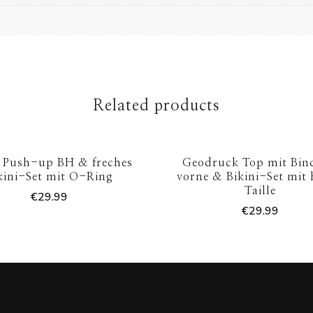
Related products
 Push-up BH & freches
Geodruck Top mit Bin
kini-Set mit O-Ring
vorne & Bikini-Set mit
Taille
€
29.99
€
29.99