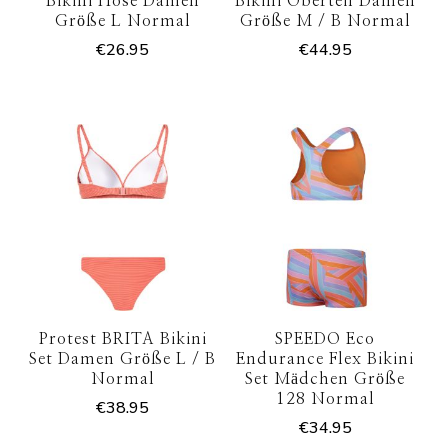
Bikini Hose Damen
Bikini Oberteil Damen
Größe L Normal
Größe M / B Normal
€
26.95
€
44.95
Protest BRITA Bikini
SPEEDO Eco
Set Damen Größe L / B
Endurance Flex Bikini
Normal
Set Mädchen Größe
128 Normal
€
38.95
€
34.95