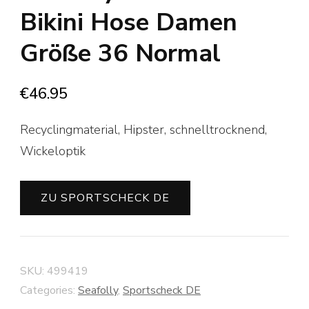
Bikini Hose Damen
Größe 36 Normal
€
46.95
Recyclingmaterial, Hipster, schnelltrocknend,
Wickeloptik
ZU SPORTSCHECK DE
SKU:
499419
Categories:
Seafolly
,
Sportscheck DE