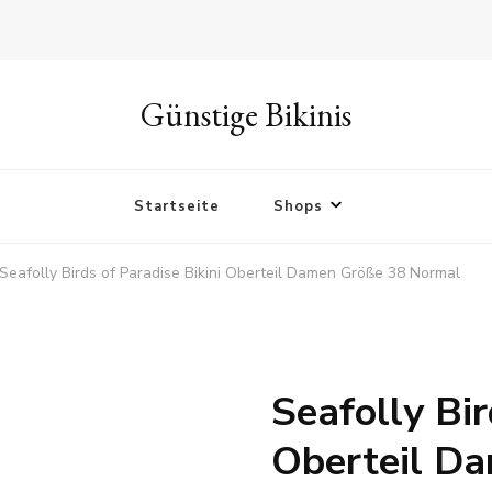
Günstige Bikinis
Startseite
Shops
Seafolly Birds of Paradise Bikini Oberteil Damen Größe 38 Normal
Seafolly Bir
Oberteil D