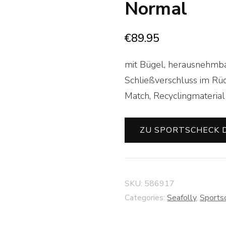
Normal
€
89.95
mit Bügel, herausnehmbar
Schließverschluss im Rüc
Match, Recyclingmaterial
ZU SPORTSCHECK 
SKU:
586917
Categories:
Seafolly
,
Sports