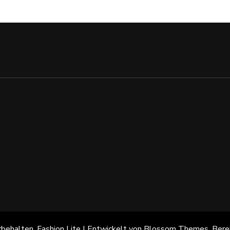
rbehalten.
Fashion Lite | Entwickelt von
Blossom Themes
. Ber