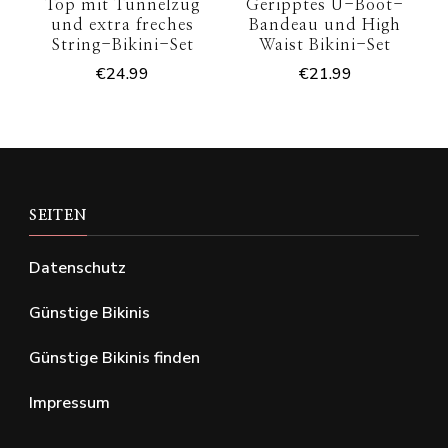
Top mit Tunnelzug
Geripptes U-Boot-
und extra freches
Bandeau und High
String-Bikini-Set
Waist Bikini-Set
€
24.99
€
21.99
SEITEN
Datenschutz
Günstige Bikinis
Günstige Bikinis finden
Impressum