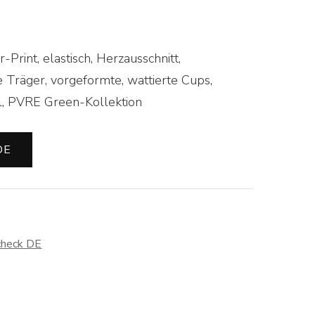
Print, elastisch, Herzausschnitt,
e Träger, vorgeformte, wattierte Cups,
al, PVRE Green-Kollektion
DE
check DE