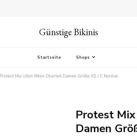
Günstige Bikinis
Startseite
Shops
Protest Mix Udon Bikini Oberteil Damen Größe XS / C Normal
Protest Mix
Damen Größ