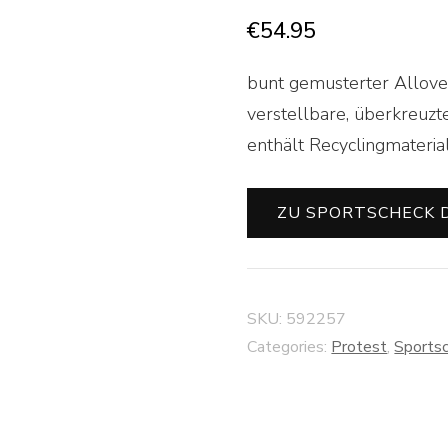
€
54.95
bunt gemusterter Allover-
verstellbare, überkreuzt
enthält Recyclingmateri
ZU SPORTSCHECK 
SKU:
592257
Categories:
Protest
,
Sports