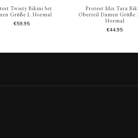
test Twisty Bikini Set
Protest Mix Tara Bik
men Größe L Normal
Oberteil Damen Größe 
Normal
€
59.95
€
44.95