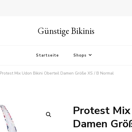
Günstige Bikinis
Startseite
Shops
Protest Mix Udon Bikini Oberteil Damen Größe XS / B Normal
Protest Mix
🔍
Damen Größ