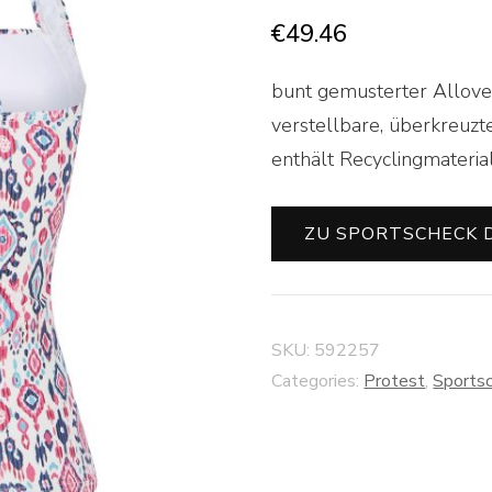
€
49.46
bunt gemusterter Allover-
verstellbare, überkreuzt
enthält Recyclingmateri
ZU SPORTSCHECK 
SKU:
592257
Categories:
Protest
,
Sports