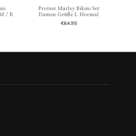
ini
Protest Marley Bikini Set
M / B
Damen Größe L Normal
€
64.95