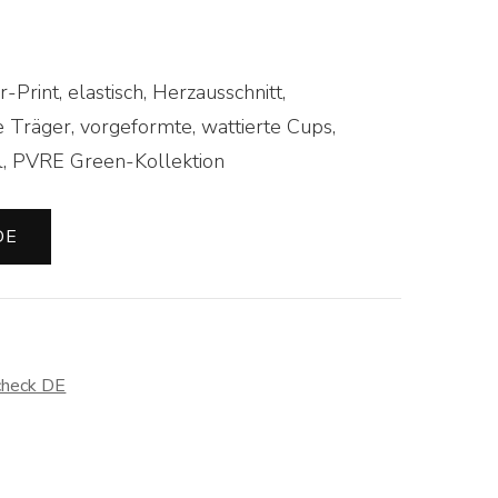
Print, elastisch, Herzausschnitt,
e Träger, vorgeformte, wattierte Cups,
al, PVRE Green-Kollektion
DE
check DE