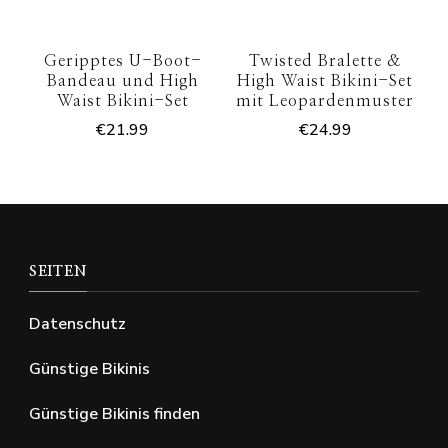
Geripptes U-Boot-
Twisted Bralette &
Bandeau und High
High Waist Bikini-Set
Waist Bikini-Set
mit Leopardenmuster
€
21.99
€
24.99
SEITEN
Datenschutz
Günstige Bikinis
Günstige Bikinis finden