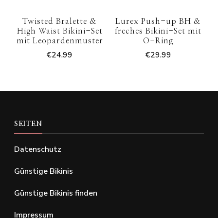
Twisted Bralette &
Lurex Push-up BH &
High Waist Bikini-Set
freches Bikini-Set mit
mit Leopardenmuster
O-Ring
€
24.99
€
29.99
SEITEN
Datenschutz
Günstige Bikinis
Günstige Bikinis finden
Impressum