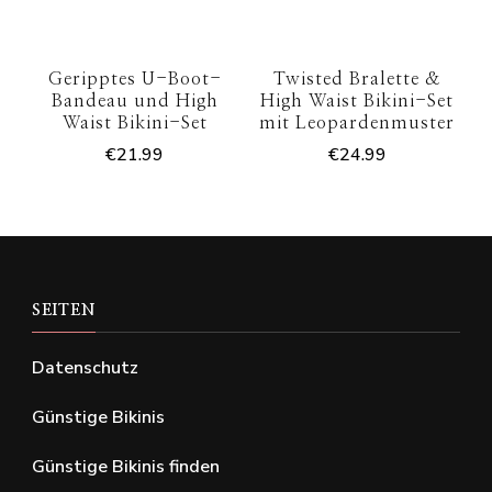
Geripptes U-Boot-
Twisted Bralette &
Bandeau und High
High Waist Bikini-Set
Waist Bikini-Set
mit Leopardenmuster
€
21.99
€
24.99
SEITEN
Datenschutz
Günstige Bikinis
Günstige Bikinis finden