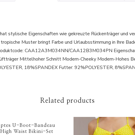
hat stylische Eigenschaften wie gekreuzte Rückenträger und ve
e tropische Muster bringt Farbe und Urlaubsstimmung in Ihre B
cker. Produktcode: CAA12A3M034NN/CAA12B3M034PN Eigenschaf
ftträger Mittelhoher Schnitt Modern-Cheeky Modern-Hohes Be
POLYESTER, 18%SPANDEX Futter: 92%POLYESTER, 8%SPA
Related products
pptes U-Boot-Bandeau
High Waist Bikini-Set