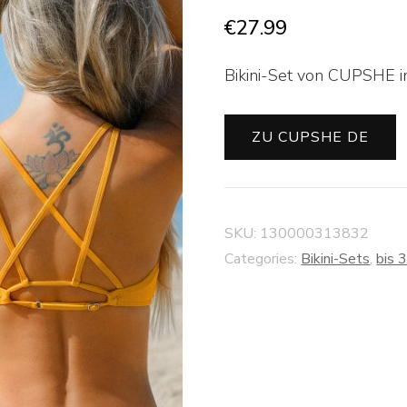
€
27.99
Bikini-Set von CUPSHE in
ZU CUPSHE DE
SKU:
130000313832
Categories:
Bikini-Sets
,
bis 