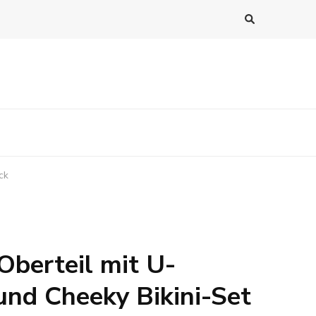
ck
berteil mit U-
und Cheeky Bikini-Set