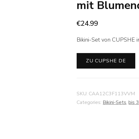
mit Blumen
€
24.99
Bikini-Set von CUPSHE in
ZU CUPSHE DE
SKU:
CAA12C3F113VVM
Categories:
Bikini-Sets
,
bis 