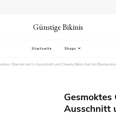
Günstige Bikinis
Startseite
Shops
oktes Oberteil mit U-Ausschnitt und Cheeky Bikini-Set mit Blumendru
Gesmoktes O
Ausschnitt 