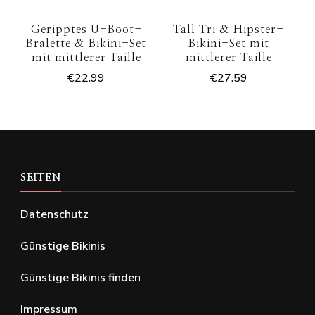
Geripptes U-Boot-
Tall Tri & Hipster-
Bralette & Bikini-Set
Bikini-Set mit
mit mittlerer Taille
mittlerer Taille
€
22.99
€
27.59
SEITEN
Datenschutz
Günstige Bikinis
Günstige Bikinis finden
Impressum