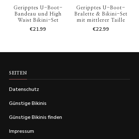
Geripptes U-Boot-
Geripptes U-Boot-
Bandeau und High
Bralette & Bikini-Set
Waist Bikini-Set
mit mittlerer Taille
€
21.99
€
22.99
SEITEN
Datenschutz
Günstige Bikinis
Günstige Bikinis finden
Impressum