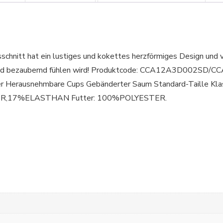
chnitt hat ein lustiges und kokettes herzförmiges Design und ve
 und bezaubernd fühlen wird! Produktcode: CCA12A3D002SD/C
ger Herausnehmbare Cups Gebänderter Saum Standard-Taille Kla
STER,17%ELASTHAN Futter: 100%POLYESTER.