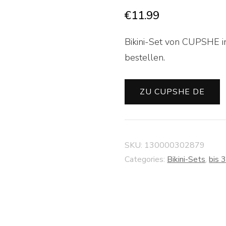
€
11.99
Bikini-Set von CUPSHE i
bestellen.
ZU CUPSHE DE
SKU:
130000302879
Categories:
Bikini-Sets
,
bis 