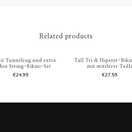
Related products
it Tunnelzug und extra
Tall Tri & Hipster-Biki
ches String-Bikini-Set
mit mittlerer Taill
€
24.99
€
27.59