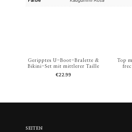
Farbe
Kaugummi Rosa
Geripptes U-Boot-Bralette &
Top m
Bikini-Set mit mittlerer Taille
fre
€
22.99
SEITEN