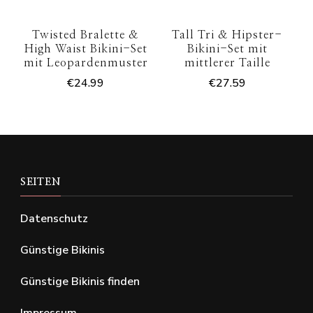
Twisted Bralette &
Tall Tri & Hipster-
High Waist Bikini-Set
Bikini-Set mit
mit Leopardenmuster
mittlerer Taille
€
24.99
€
27.59
SEITEN
Datenschutz
Günstige Bikinis
Günstige Bikinis finden
Impressum