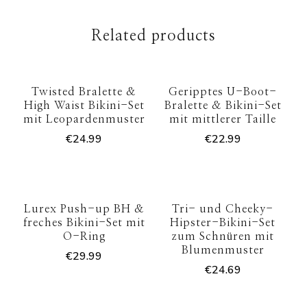
Related products
Twisted Bralette &
Geripptes U-Boot-
High Waist Bikini-Set
Bralette & Bikini-Set
mit Leopardenmuster
mit mittlerer Taille
€
24.99
€
22.99
Lurex Push-up BH &
Tri- und Cheeky-
freches Bikini-Set mit
Hipster-Bikini-Set
O-Ring
zum Schnüren mit
Blumenmuster
€
29.99
€
24.69