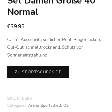
Set Damen Größe 40
Normal
€
39.95
Carré-Ausschnitt, seitlicher Print, Ringerrücken,
Cut-Out, schnelltrocknend, Schutz vor
Sonneneinstrahlung
ZU SPORTSCHECK DE
SKU:
545589
Categories:
Arena
,
Sportscheck DE