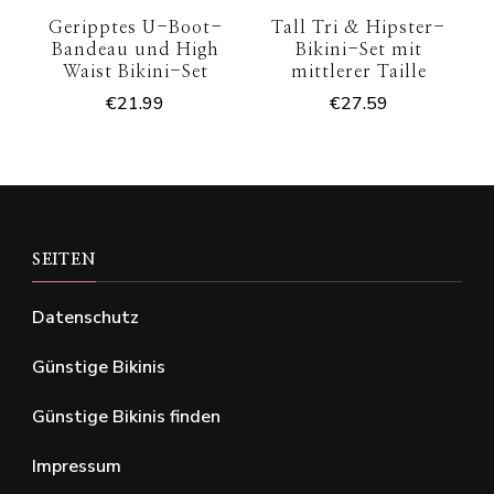
Geripptes U-Boot-
Tall Tri & Hipster-
Bandeau und High
Bikini-Set mit
Waist Bikini-Set
mittlerer Taille
€
21.99
€
27.59
SEITEN
Datenschutz
Günstige Bikinis
Günstige Bikinis finden
Impressum