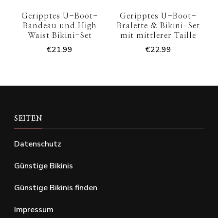
Geripptes U-Boot-
Geripptes U-Boot-
Bandeau und High
Bralette & Bikini-Set
Waist Bikini-Set
mit mittlerer Taille
€
21.99
€
22.99
SEITEN
Datenschutz
Günstige Bikinis
Günstige Bikinis finden
Impressum