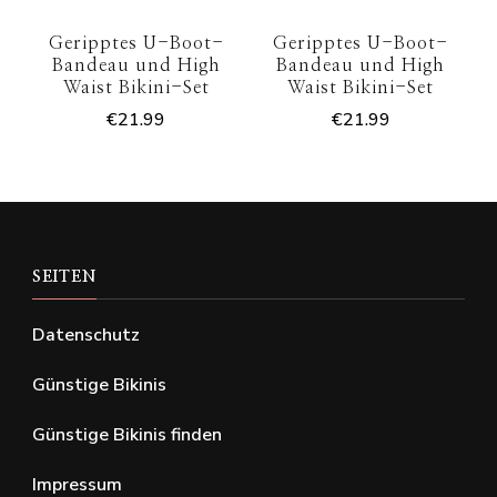
Geripptes U-Boot-
Geripptes U-Boot-
Bandeau und High
Bandeau und High
Waist Bikini-Set
Waist Bikini-Set
€
21.99
€
21.99
SEITEN
Datenschutz
Günstige Bikinis
Günstige Bikinis finden
Impressum