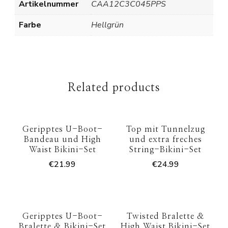
Artikelnummer
CAA12C3C045PPS
Farbe
Hellgrün
Related products
Geripptes U-Boot-
Top mit Tunnelzug
Bandeau und High
und extra freches
Waist Bikini-Set
String-Bikini-Set
€
21.99
€
24.99
Geripptes U-Boot-
Twisted Bralette &
Bralette & Bikini-Set
High Waist Bikini-Set