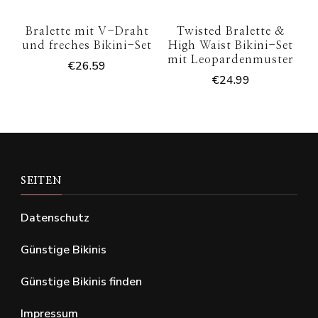
Bralette mit V-Draht
Twisted Bralette &
und freches Bikini-Set
High Waist Bikini-Set
mit Leopardenmuster
€
26.59
€
24.99
SEITEN
Datenschutz
Günstige Bikinis
Günstige Bikinis finden
Impressum