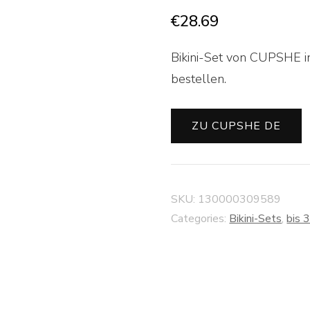
€
28.69
Bikini-Set von CUPSHE i
bestellen.
ZU CUPSHE DE
SKU:
130000309589
Categories:
Bikini-Sets
,
bis 