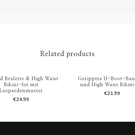
Related products
d Bralette & High Waist
Geripptes U-Boot-Ba
Bikini-Set mit
und High Waist Bikini
Leopardenmuster
€
21.99
€
24.99