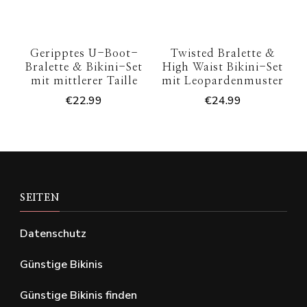
Geripptes U-Boot-
Twisted Bralette &
Bralette & Bikini-Set
High Waist Bikini-Set
mit mittlerer Taille
mit Leopardenmuster
€
22.99
€
24.99
SEITEN
Datenschutz
Günstige Bikinis
Günstige Bikinis finden