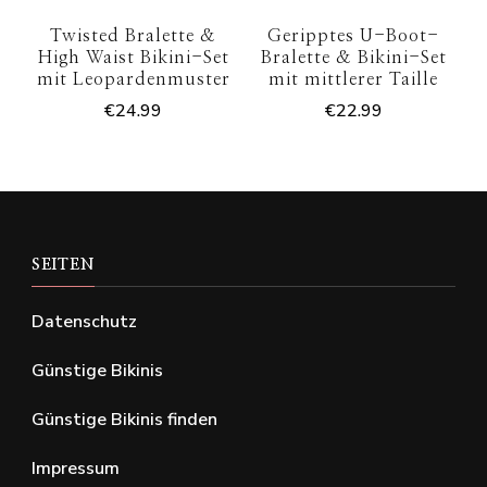
Twisted Bralette &
Geripptes U-Boot-
High Waist Bikini-Set
Bralette & Bikini-Set
mit Leopardenmuster
mit mittlerer Taille
€
24.99
€
22.99
SEITEN
Datenschutz
Günstige Bikinis
Günstige Bikinis finden
Impressum