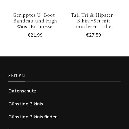
Geripptes U-Boot-
Tall Tri & Hipster-
Bandeau und High
Bikini-Set mit
Waist Bikini-Set
mittlerer Taille
€
21.99
€
27.59
SEITEN
Datenschutz
Günstige Bikinis
Günstige Bikinis finden