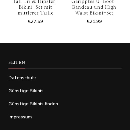
Tall Tri & Hipster-
Geripptes U-Boot-
Bikini-Set mit
Bandeau und High
mittlerer Taille
Waist Bikini-Set
€
27.59
€
21.99
SEITEN
Datenschutz
Günstige Bikinis
Günstige Bikinis finden
Impressum