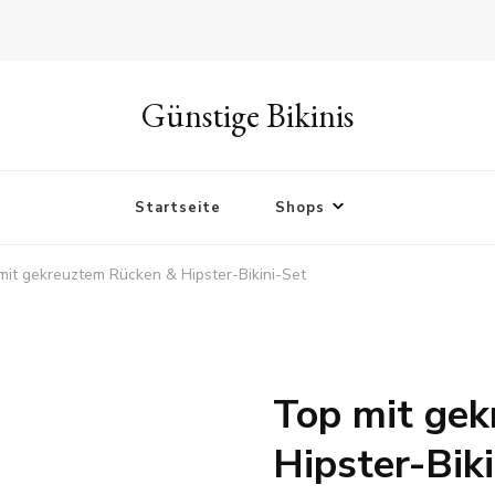
Günstige Bikinis
Startseite
Shops
mit gekreuztem Rücken & Hipster-Bikini-Set
Top mit ge
Hipster-Bik