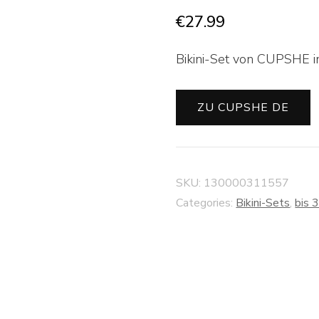
€
27.99
Bikini-Set von CUPSHE in
ZU CUPSHE DE
SKU:
130000311557
Categories:
Bikini-Sets
,
bis 