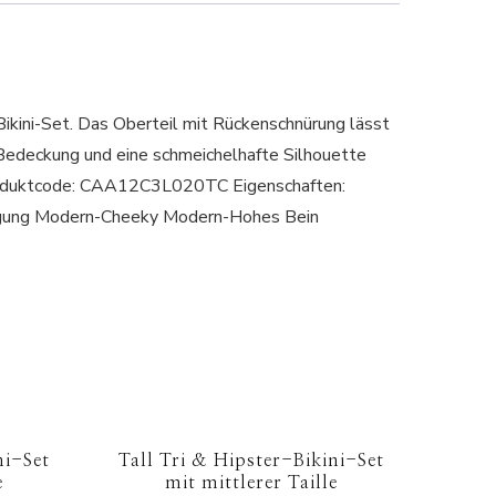
ikini-Set. Das Oberteil mit Rückenschnürung lässt
r Bedeckung und eine schmeichelhafte Silhouette
. Produktcode: CAA12C3L020TC Eigenschaften:
eigung Modern-Cheeky Modern-Hohes Bein
ni-Set
Tall Tri & Hipster-Bikini-Set
e
mit mittlerer Taille