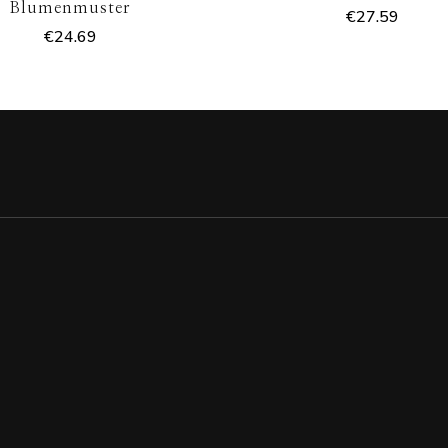
Blumenmuster
€
27.59
€
24.69