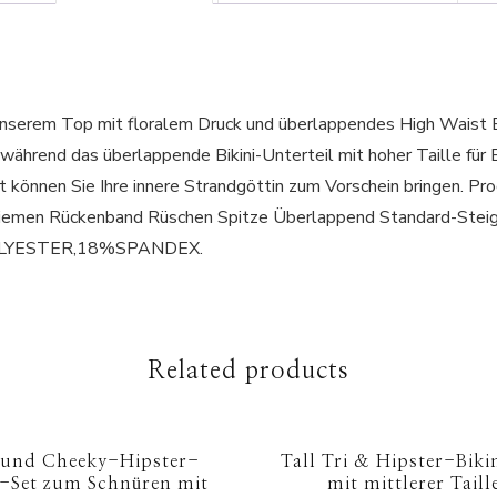
 unserem Top mit floralem Druck und überlappendes High Waist B
h, während das überlappende Bikini-Unterteil mit hoher Taille fü
-Set können Sie Ihre innere Strandgöttin zum Vorschein bringen
eriemen Rückenband Rüschen Spitze Überlappend Standard-St
%POLYESTER,18%SPANDEX.
Related products
 und Cheeky-Hipster-
Tall Tri & Hipster-Biki
i-Set zum Schnüren mit
mit mittlerer Taill