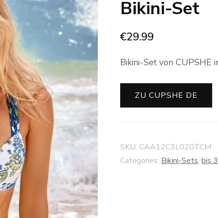
Bikini-Set
€
29.99
Bikini-Set von CUPSHE in
ZU CUPSHE DE
SKU:
CAA12C3L020TCM
Categories:
Bikini-Sets
,
bis 