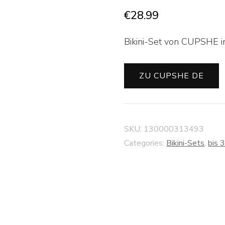
€
28.99
Bikini-Set von CUPSHE in
ZU CUPSHE DE
SKU:
130000313493
Categories:
Bikini-Sets
,
bis 