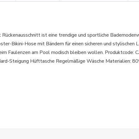
t Rückenausschnitt ist eine trendige und sportliche Bademodenw
r-Bikini-Hose mit Bändern für einen sicheren und stylischen Loo
r beim Faulenzen am Pool modisch bleiben wollen. Produkt
andard-Steigung Hüfttasche Regelmäßige Wäsche Materialien: