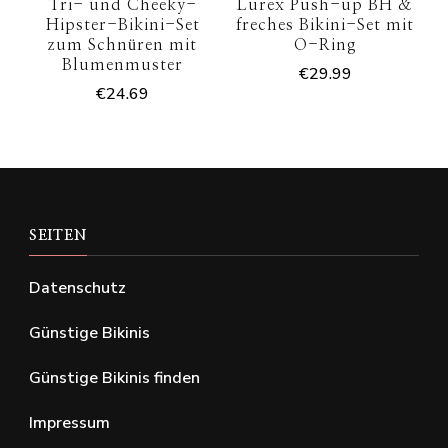
Tri- und Cheeky-
Lurex Push-up BH &
Hipster-Bikini-Set
freches Bikini-Set mit
zum Schnüren mit
O-Ring
Blumenmuster
€
29.99
€
24.69
SEITEN
Datenschutz
Günstige Bikinis
Günstige Bikinis finden
Impressum