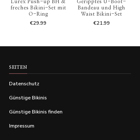
Lurex Push-up BH &
Geripptes U-Boot-
freches Bikini-Set mit
Bandeau und High
O-Ring
Waist Bikini-Set
€
29.99
€
21.99
SEITEN
Datenschutz
Günstige Bikinis
Günstige Bikinis finden
Impressum