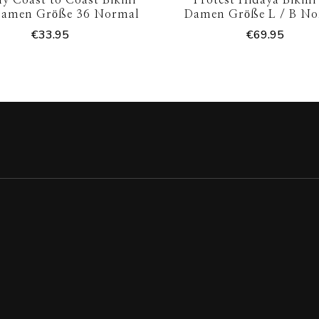
Damen Größe 36 Normal
Damen Größe L / B N
€
33.95
€
69.95