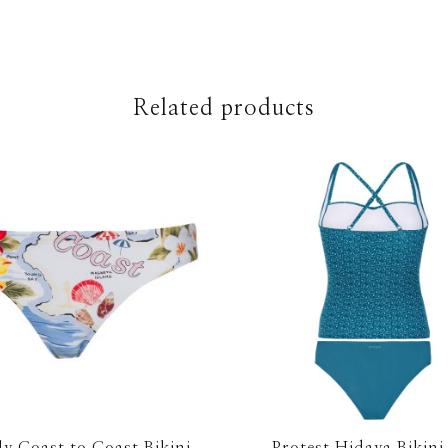
Related products
ly Coast to Coast Bikini
Protest Hidaya Bikini