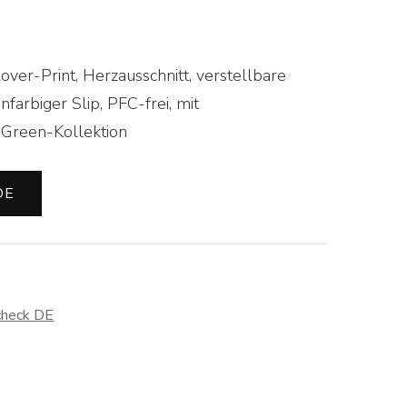
lover-Print, Herzausschnitt, verstellbare
nfarbiger Slip, PFC-frei, mit
 Green-Kollektion
DE
check DE