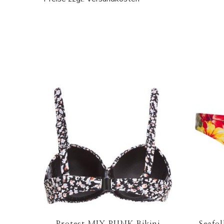
Protest MIX PUNK Bikini
Seafol