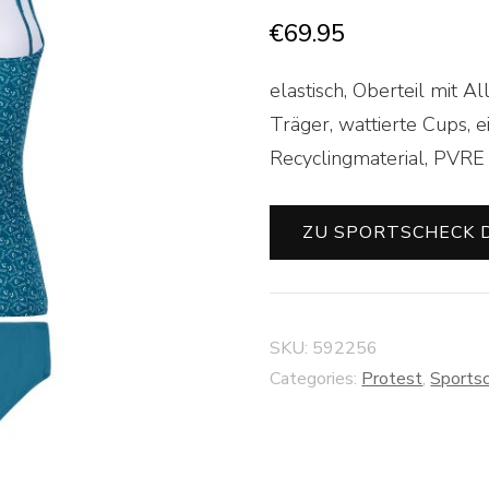
€
69.95
elastisch, Oberteil mit Al
Träger, wattierte Cups, ei
Recyclingmaterial, PVRE
ZU SPORTSCHECK 
SKU:
592256
Categories:
Protest
,
Sports