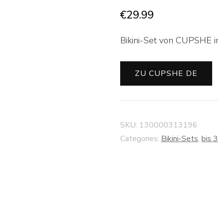
€
29.99
Bikini-Set von CUPSHE in
ZU CUPSHE DE
SKU:
130000313196
Categories:
Bikini-Sets
,
bis 