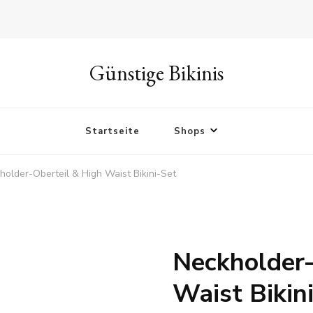
Günstige Bikinis
Startseite
Shops
holder-Oberteil & High Waist Bikini-Set
Neckholder-
Waist Bikin