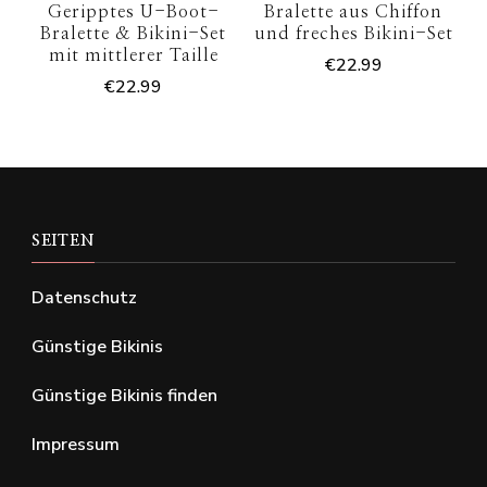
Geripptes U-Boot-
Bralette aus Chiffon
Bralette & Bikini-Set
und freches Bikini-Set
mit mittlerer Taille
€
22.99
€
22.99
SEITEN
Datenschutz
Günstige Bikinis
Günstige Bikinis finden
Impressum