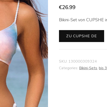
€
26.99
Bikini-Set von CUPSHE in
ZU CUPSHE DE
SKU:
130000309324
Categories:
Bikini-Sets
,
bis 