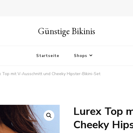
Günstige Bikinis
Startseite
Shops
x Top mit V-Ausschnitt und Cheeky Hipster-Bikini-Set
Lurex Top m
Cheeky Hips