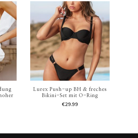
dung
Lurex Push-up BH & freches
 hoher
Bikini-Set mit O-Ring
€
29.99