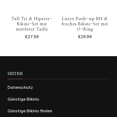
Tall Tri & Hipster-
Lurex Push-up BH &
Bikini-Set mit
freches Bikini-Set mit
mittlerer Taille
O-Ring
€
27.59
€
29.99
SEITEN
Datenschutz
Günstige Bikinis
Günstige Bikinis finden